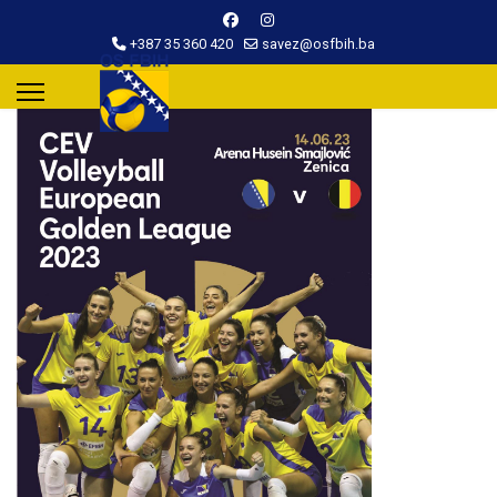
+387 35 360 420
savez@osfbih.ba