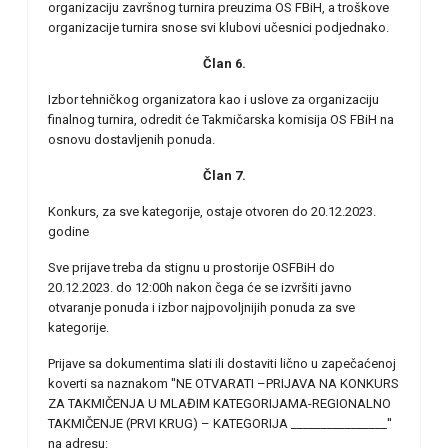
organizaciju završnog turnira preuzima OS FBiH, a troškove
organizacije turnira snose svi klubovi učesnici podjednako.
Član 6.
Izbor tehničkog organizatora kao i uslove za organizaciju
finalnog turnira, odredit će Takmičarska komisija OS FBiH na
osnovu dostavljenih ponuda.
Član 7.
Konkurs, za sve kategorije, ostaje otvoren do 20.12.2023.
godine
Sve prijave treba da stignu u prostorije OSFBiH do
20.12.2023. do 12:00h nakon čega će se izvršiti javno
otvaranje ponuda i izbor najpovoljnijih ponuda za sve
kategorije.
Prijave sa dokumentima slati ili dostaviti lično u zapečaćenoj
koverti sa naznakom ''NE OTVARATI –PRIJAVA NA KONKURS
ZA TAKMIČENJA U MLAĐIM KATEGORIJAMA-REGIONALNO
TAKMIČENJE (PRVI KRUG) – KATEGORIJA ________________''
na adresu: