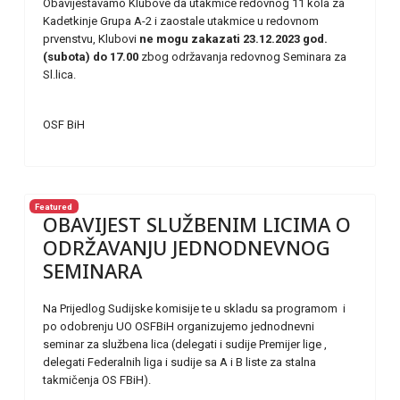
Obaviještavamo Klubove da utakmice redovnog 11 kola za
Kadetkinje Grupa A-2 i zaostale utakmice u redovnom
prvenstvu, Klubovi
ne mogu zakazati 23.12.2023 god.
(subota) do 17.00
zbog održavanja redovnog Seminara za
Sl.lica.
OSF BiH
Featured
OBAVIJEST SLUŽBENIM LICIMA O
ODRŽAVANJU JEDNODNEVNOG
SEMINARA
Na Prijedlog Sudijske komisije te u skladu sa programom i
po odobrenju UO OSFBiH organizujemo jednodnevni
seminar za službena lica (delegati i sudije Premijer lige ,
delegati Federalnih liga i sudije sa A i B liste za stalna
takmičenja OS FBiH).