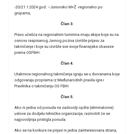
-20/21.1.2024 god. –Juniorsko M+Ž -regionalno po
grupama,
Član 3.
Pravo učešća na regionalnim turnirima imaju ekipe koje su na
osnovu raspisanog Javnog poziva izvršile prijavu za
takmičenje i koje su izvršile sve svoje finansijske obaveze
prema OSFBiH .
Član 4.
Utakmice regionalnog takmičenja igraju se u dvoranama koje
odgovaraju propisima iz Međunarodnih pravila igre i
Pravilnika o takmičenju OS FBiH.
Član 5.
Ako ni jedna od ponuda ne zadovolji opšte (eliminatorne)
uslove za dodjelu tehničke organizacije, razmotrit će se
najpovoljnija pristigla ponuda.
Ako se na konkurs ne prijavi ni jedna zainteresovana strana,