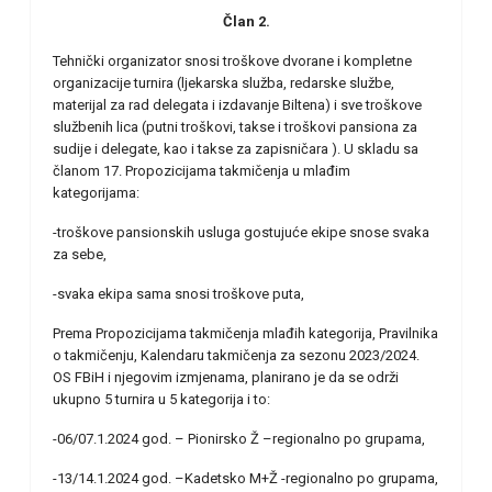
Član 2.
Tehnički organizator snosi troškove dvorane i kompletne
organizacije turnira (ljekarska služba, redarske službe,
materijal za rad delegata i izdavanje Biltena) i sve troškove
službenih lica (putni troškovi, takse i troškovi pansiona za
sudije i delegate, kao i takse za zapisničara ). U skladu sa
članom 17. Propozicijama takmičenja u mlađim
kategorijama:
-troškove pansionskih usluga gostujuće ekipe snose svaka
za sebe,
-svaka ekipa sama snosi troškove puta,
Prema Propozicijama takmičenja mlađih kategorija, Pravilnika
o takmičenju, Kalendaru takmičenja za sezonu 2023/2024.
OS FBiH i njegovim izmjenama, planirano je da se održi
ukupno 5 turnira u 5 kategorija i to:
-06/07.1.2024 god. – Pionirsko Ž –regionalno po grupama,
-13/14.1.2024 god. –Kadetsko M+Ž -regionalno po grupama,