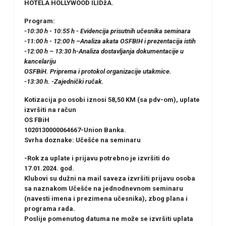
HOTELA HOLLYWOOD ILIDžA.
Program:
-10:30 h - 10:55 h - Evidencija prisutnih učesnika seminara
-11:00 h - 12:00 h –Analiza akata OSFBIH i prezentacija istih
-12:00 h – 13:30 h-Analiza dostavljanja dokumentacije u
kancelariju
OSFBiH. Priprema i protokol organizacije utakmice.
-13:30 h. -Zajednički ručak.
Kotizacija po osobi iznosi 58,50 KM (sa pdv-om), uplate
izvršiti na račun
OS FBiH
1020130000064667-Union Banka.
Svrha doznake: Učešće na seminaru
-Rok za uplate i prijavu potrebno je izvršiti do
17.01.2024. god.
Klubovi su dužni na mail saveza izvršiti prijavu osoba
sa naznakom Učešće na jednodnevnom seminaru
(navesti imena i prezimena učesnika), zbog plana i
programa rada.
Poslije pomenutog datuma ne može se izvršiti uplata