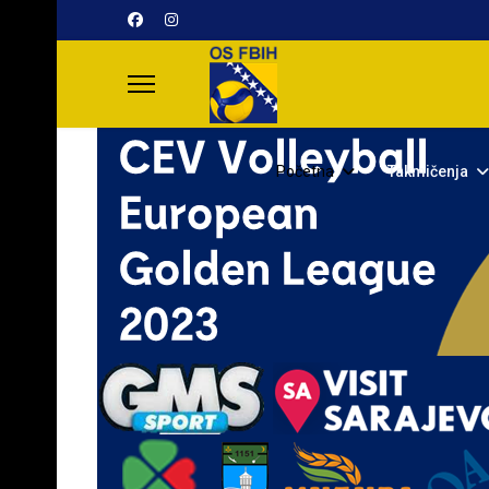
Početna
Takmičenja