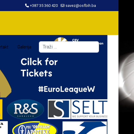
+387 35 360 420
savez@osfbih.ba
Traži
takt
Galerija