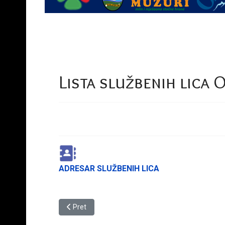
Lista službenih lica 
ADRESAR SLUŽBENIH LICA
Prethodni članak: ARHIVA
Pret