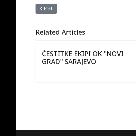
Prethodni članak: Dopuna obaveze za rad delegata
Pret
Related Articles
ČESTITKE EKIPI OK "NOVI
GRAD" SARAJEVO