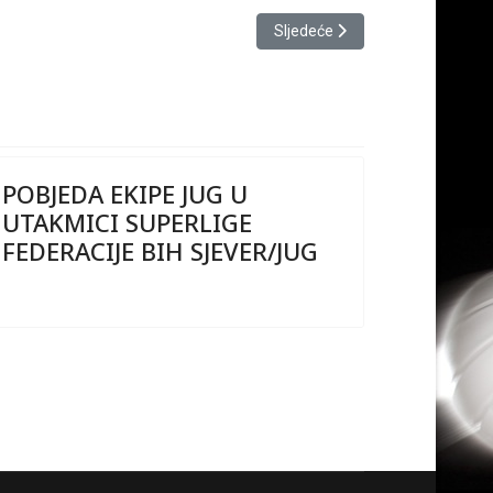
Sljedeći članak: ČESTITKE E
Sljedeće
POBJEDA EKIPE JUG U
UTAKMICI SUPERLIGE
FEDERACIJE BIH SJEVER/JUG