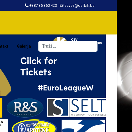
+387 35 360 420
savez@osfbih.ba
Traži
takt
Galerija