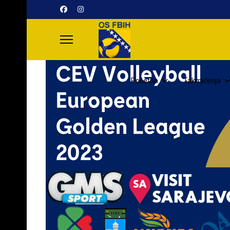
Početna
Takmičenja