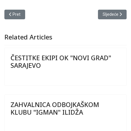
Prethodni članak: ČESTITKE EKIPAMA U MLAĐIM KATEGORIJAMA
Sljedeći članak
Pret
Sljedeće
Related Articles
ČESTITKE EKIPI OK "NOVI GRAD"
SARAJEVO
ZAHVALNICA ODBOJKAŠKOM
KLUBU "IGMAN" ILIDŽA