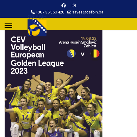
+387 35 360 420
savez@osfbih.ba