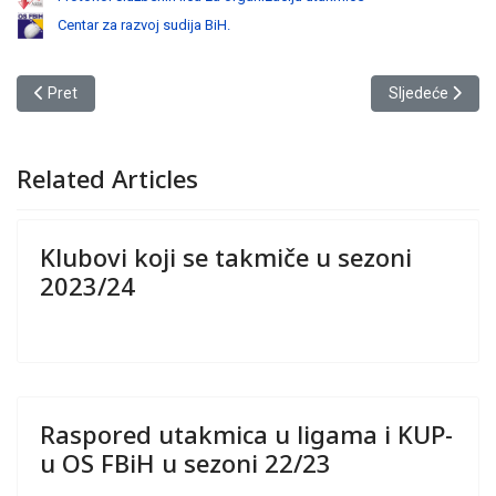
Centar za razvoj sudija BiH.
Prethodni članak: KONKURS za povjeravanje tehničke organizacije fi
Sljedeći član
Pret
Sljedeće
Related Articles
Klubovi koji se takmiče u sezoni
2023/24
Raspored utakmica u ligama i KUP-
u OS FBiH u sezoni 22/23