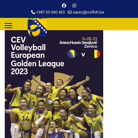
+387 35 360 420
savez@osfbih.ba