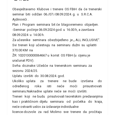
Obavještavamo Klubove i trenere OS FBiH da će trenerski
seminar biti održan 06./07.i 08.09.2024. g. u S.R.C.A.
Ajdinovići .
Plan i Program seminara bit će blagovremeno objavljen.
-Seminar počinje 06.09.2024 god. u 16.00 h, a završava
08.09.2024 u 14.00 h.
Za učesnike seminara obezbijeđeno je „ ALL INCLUSIVE“.
Svi treneri koji učestvuju na seminaru dužni su uplatiti
370.00 KM na
ŽR: 1020130000064667 u korist OS FBiH (u cijenu je
uračunat PDV).
Svrha doznake: Učešće na trenerskom seminaru za
sezonu 2024/25.
Uplatu izvršiti do 30.08.2024. god.
Ukoliko uplata za trenere ne bude izvršena do
određenog roka isti neće moći prisustvovati
seminaru.Naknadne uplate neće se moći izvršiti.
Treneri koji ne budu prisutvovali teoretskim predavanjima
kao i praktičnom dijelu seminara od početka do kraja,
neće ostvariti uslov za izdavanje individualne
licence-dozvole za rad. Molimo sve trenere da pročitaju