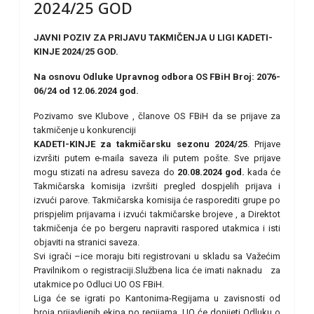
2024/25 GOD
JAVNI POZIV ZA PRIJAVU TAKMIČENJA U LIGI KADETI-
KINJE 2024/25 GOD.
Na osnovu Odluke Upravnog odbora OS FBiH Broj: 2076-
06/24 od 12.06.2024 god.
Pozivamo sve Klubove , članove OS FBiH da se prijave za
takmičenje u konkurenciji
KADETI-KINJE za takmičarsku sezonu 2024/25
. Prijave
izvršiti putem e-maila saveza ili putem pošte. Sve prijave
mogu stizati na adresu saveza do
20.08.2024 god.
kada će
Takmičarska komisija izvršiti pregled dospjelih prijava i
izvući parove. Takmičarska komisija će rasporediti grupe po
prispjelim prijavama i izvući takmičarske brojeve , a Direktot
takmičenja će po bergeru napraviti raspored utakmica i isti
objaviti na stranici saveza.
Svi igrači –ice moraju biti registrovani u skladu sa Važećim
Pravilnikom o registraciji.Službena lica će imati naknadu za
utakmice po Odluci UO OS FBiH.
Liga će se igrati po Kantonima-Regijama u zavisnosti od
broja prijavljenih ekipa po regijama. UO će donijeti Odluku o