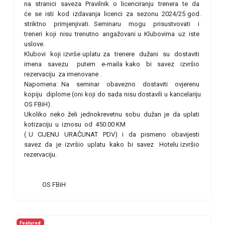
na stranici saveza Pravilnik o licenciranju trenera te da
će se isti kod izdavanja licenci za sezonu 2024/25 god.
striktno primjenjivati. Seminaru mogu prisustvovati i
treneri koji nisu trenutno angažovani u Klubovima uz iste
uslove.
Klubovi koji izvrše uplatu za trenere dužani su dostaviti
imena savezu putem e-maila kako bi savez izvršio
rezervaciju za imenovane .
Napomena: Na seminar obavezno dostaviti ovjerenu
kopiju diplome (oni koji do sada nisu dostavili u kancelariju
OS FBiH).
Ukoliko neko želi jednokrevetnu sobu dužan je da uplati
kotizaciju u iznosu od 450.00 KM
( U CIJENU URAČUNAT PDV) i da pismeno obavijesti
savez da je izvršio uplatu kako bi savez Hotelu izvršio
rezervaciju.
OS FBiH
Featured