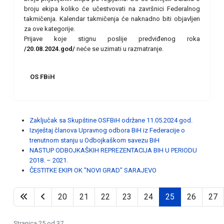
broju ekipa koliko će učestvovati na završnici Federalnog
takmičenja. Kalendar takmičenja će naknadno biti objavljen
za ove kategorije.
Prijave koje stignu poslije predviđenog roka
/20.08.2024.god/
neće se uzimati u razmatranje.
OS FBiH
Zaključak sa Skupštine OSFBiH održane 11.05.2024 god.
Izvještaj članova Upravnog odbora BiH iz Federacije o
trenutnom stanju u Odbojkaškom savezu BiH
NASTUP ODBOJKAŠKIH REPREZENTACIJA BIH U PERIODU
2018. – 2021.
ČESTITKE EKIPI OK "NOVI GRAD" SARAJEVO
20
21
22
23
24
25
26
27
Stranica 25 od 37