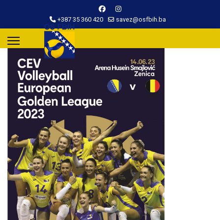
+387 35 360 420
savez@osfbih.ba