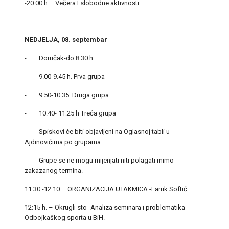
-20:00 h. –Večera I slobodne aktivnosti
NEDJELJA, 08. septembar
- Doručak-do 8.30 h.
- 9.00-9.45 h. Prva grupa
- 9:50-10:35. Druga grupa
- 10.40- 11:25 h Treća grupa
- Spiskovi će biti objavljeni na Oglasnoj tabli u
Ajdinovićima po grupama.
- Grupe se ne mogu mijenjati niti polagati mimo
zakazanog termina.
11.30 -12:10 – ORGANIZACIJA UTAKMICA -Faruk Softić
12:15 h. – Okrugli sto- Analiza seminara i problematika
Odbojkaškog sporta u BiH.