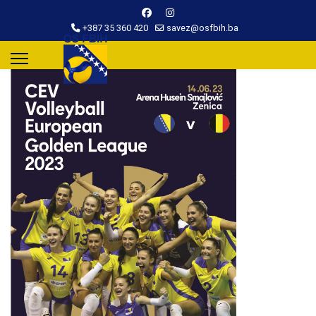
+387 35 360 420
savez@osfbih.ba