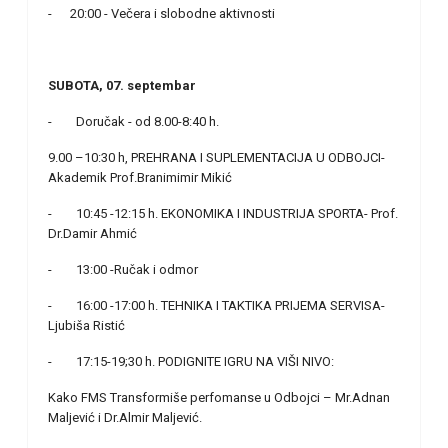
- 20:00 - Večera i slobodne aktivnosti
SUBOTA, 07. septembar
- Doručak - od 8.00-8:40 h.
9.00 –10:30 h, PREHRANA I SUPLEMENTACIJA U ODBOJCI-
Akademik Prof.Branimimir Mikić
- 10:45 -12:15 h. EKONOMIKA I INDUSTRIJA SPORTA- Prof.
Dr.Damir Ahmić
- 13:00 -Ručak i odmor
- 16:00 -17:00 h. TEHNIKA I TAKTIKA PRIJEMA SERVISA-
Ljubiša Ristić
- 17:15-19;30 h. PODIGNITE IGRU NA VIŠI NIVO:
Kako FMS Transformiše perfomanse u Odbojci – Mr.Adnan
Maljević i Dr.Almir Maljević.