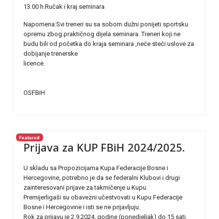
13.00 h.Ručak i kraj seminara
Napomena:Svi treneri su sa sobom dužni ponijeti sportsku
opremu zbog praktičnog dijela seminara. Treneri koji ne
budu bili od početka do kraja seminara ,neće steći uslove za
dobijanje trenerske
licence.
OSFBiH
Featured
Prijava za KUP FBiH 2024/2025.
U skladu sa Propozicijama Kupa Federacije Bosne i
Hercegovine, potrebno je da se federalni Klubovi i drugi
zainteresovani prijave za takmičenje u Kupu.
Premijerligaši su obavezni učestvovati u Kupu Federacije
Bosne i Hercegovine i isti se ne prijavljuju.
Rok za prijavu je 2.9.2024. godine (ponedjeljak) do 15 sati.