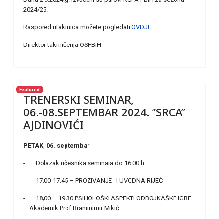
2024/25.
Raspored utakmica možete pogledati
OVDJE
Direktor takmičenja OSFBiH
Featured
TRENERSKI SEMINAR,
06.-08.SEPTEMBAR 2024. ‘’SRCA’’
AJDINOVIĆI
PETAK, 06. septemba
r
- Dolazak učesnika seminara do 16.00 h.
- 17.00-17.45 – PROZIVANJE I UVODNA RIJEČ
- 18;00 – 19:30 PSIHOLOŠKI ASPEKTI ODBOJKAŠKE IGRE
– Akademik Prof.Branimimir Mikić