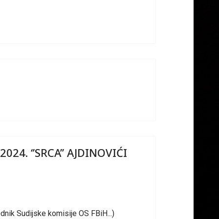
4. ‘’SRCA’’ AJDINOVIĆI
nik Sudijske komisije OS FBiH...)