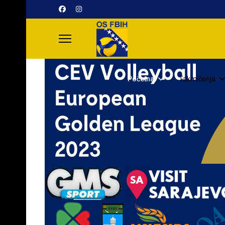
Početna
Takmičenja