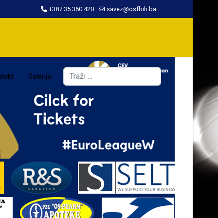
+387 35 360 420
savez@osfbih.ba
Traži
takt
Galerija