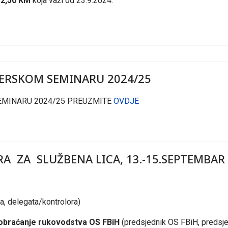
e
2,50 KM
koja važi od 23.9.2024.
ERSKOM SEMINARU 2024/25
MINARU 2024/25 PREUZMITE
OVDJE
ZA SLUŽBENA LICA, 13.-15.SEPTEMBAR 202
a, delegata/kontrolora)
 obraćanje rukovodstva OS FBiH
(predsjednik OS FBiH, predsjed