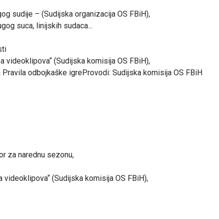
og sudije – (Sudijska organizacija OS FBiH),
og suca, linijskih sudaca...
ti
iza videoklipova“ (Sudijska komisija OS FBiH),
a Pravila odbojkaške igreProvodi: Sudijska komisija OS FBiH
vor za narednu sezonu,
iza videoklipova“ (Sudijska komisija OS FBiH),