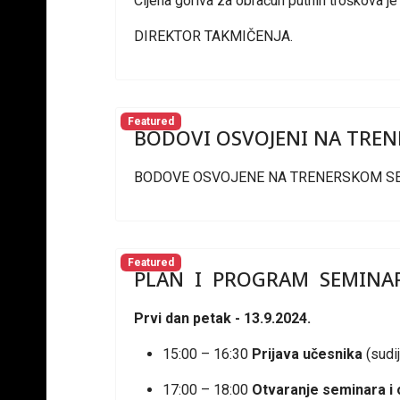
Cijena goriva za obračun putnih troškova j
DIREKTOR TAKMIČENJA.
Featured
BODOVI OSVOJENI NA TREN
BODOVE OSVOJENE NA TRENERSKOM SE
Featured
PLAN I PROGRAM SEMINARA 
Prvi dan petak - 13.9.2024.
15:00 – 16:30
Prijava učesnika
(sudij
17:00 – 18:00
Otvaranje seminara i