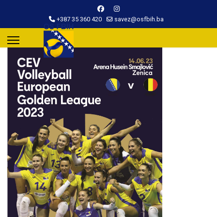
+387 35 360 420
savez@osfbih.ba