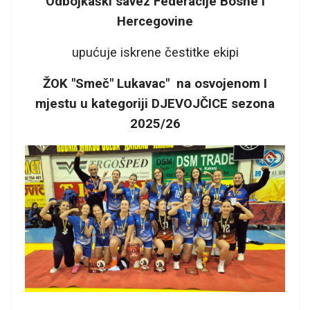
Odbojkaški savez Federacije Bosne i
Hercegovine
upućuje iskrene čestitke ekipi
ŽOK "Smeč" Lukavac" na osvojenom I
mjestu u kategoriji DJEVOJČICE sezona
2025/26