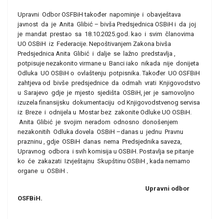
Upravni Odbor OSFBiH također napominje i obavještava
javnost da je Anita Glibić – bivša Predsjednica OSBiH i da joj
je mandat prestao sa 18.10.2025.god. kao i svim članovima
UO OSBiH iz Federacije. Nepoštivanjem Zakona bivša
Predsjednica Anita Glibić i dalje se lažno predstavlja ,
potpisuje nezakonito virmane u Banci iako nikada nije donijeta
Odluka UO OSBiH o ovlaštenju potpisnika. Također UO OSFBiH
zahtjeva od bivše predsjednice da odmah vrati Knjigovodstvo
u Sarajevo gdje je mjesto sjedišta OSBiH, jer je samovoljno
izuzela finansijsku dokumentaciju od Knjigovodstvenog servisa
iz Breze i odnijela u Mostar bez zakonite Odluke UO OSBiH.
Anita Glibić je svojim neradom odnosno donošenjem
nezakonitih Odluka dovela OSBiH –danas u jednu Pravnu
prazninu , gdje OSBiH danas nema Predsjednika saveza,
Upravnog odbora i svih komisija u OSBiH. Postavlja se pitanje
ko će zakazati Izvještajnu Skupštinu OSBiH , kada nemamo
organe u OSBiH
.
Upravni odbor
OSFBiH.