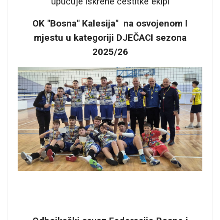
upućuje iskrene čestitke ekipi
OK "Bosna" Kalesija" na osvojenom I
mjestu u kategoriji DJEČACI sezona
2025/26