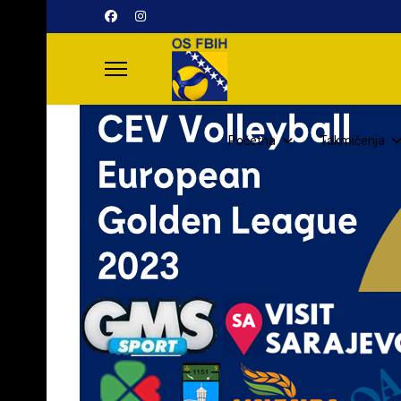
Početna
Takmičenja