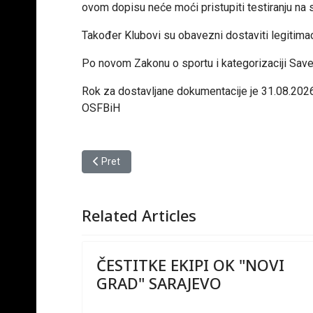
ovom dopisu neće moći pristupiti testiranju na
Također Klubovi su
obavezni dostaviti legitimac
Po novom
Zakonu o sportu i kategorizaciji Savez
Rok za dostavljane dokumentacije je 31.08.2026
OSFBiH
Prethodni članak: OBAVJEŠTENJE
Pret
Related Articles
ČESTITKE EKIPI OK "NOVI
GRAD" SARAJEVO