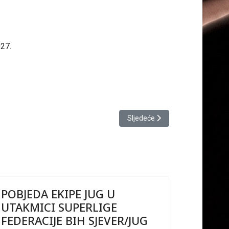
27.
Sljedeći članak: ČESTITKA
Sljedeće
POBJEDA EKIPE JUG U
UTAKMICI SUPERLIGE
FEDERACIJE BIH SJEVER/JUG