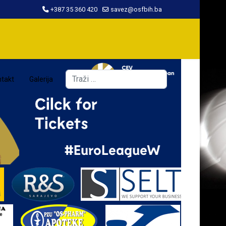
+387 35 360 420
savez@osfbih.ba
Traži
takt
Galerija