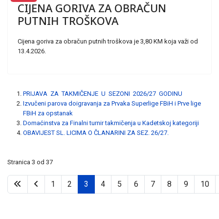
CIJENA GORIVA ZA OBRAČUN
PUTNIH TROŠKOVA
Cijena goriva za obračun putnih troškova je 3,80 KM koja važi od
13.4.2026.
PRIJAVA ZA TAKMIČENJE U SEZONI 2026/27 GODINU
Izvučeni parova doigravanja za Prvaka Superlige FBiH i Prve lige
FBiH za opstanak
Domaćinstva za Finalni turnir takmičenja u Kadetskoj kategoriji
OBAVIJEST SL. LICIMA O ČLANARINI ZA SEZ. 26/27.
Stranica 3 od 37
1
2
3
4
5
6
7
8
9
10