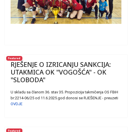
Featured
RJEŠENJE O IZRICANJU SANKCIJA:
UTAKMICA OK "VOGOŠĆA" - OK
"SLOBODA"
U skladu sa članom 36. stav 35. Propozicija takmičenja OS FBiH
br:2214-06/25 od 11.6.2025.god donosi se RJEŠENJE - preuzeti
OVDJE
Featured