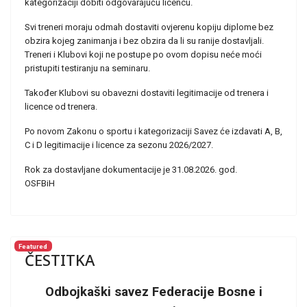
kategorizaciji dobiti odgovarajuću licencu.
Svi treneri moraju odmah dostaviti ovjerenu kopiju diplome bez
obzira kojeg zanimanja i bez obzira da li su ranije dostavljali.
Treneri i Klubovi koji ne postupe po ovom dopisu neće moći
pristupiti testiranju na seminaru.
Također Klubovi su
obavezni dostaviti legitimacije od trenera i
licence od trenera.
Po novom
Zakonu o sportu i kategorizaciji Savez će izdavati A, B,
C i D legitimacije i
licence za sezonu 2026/2027.
Rok za dostavljane dokumentacije je 31.08.2026. god.
OSFBiH
Featured
ČESTITKA
Odbojkaški savez Federacije Bosne i