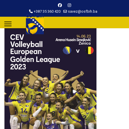
+387 35 360 420
savez@osfbih.ba