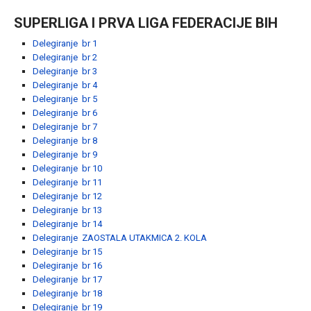
SUPERLIGA I PRVA LIGA FEDERACIJE BIH
Delegiranje br 1
Delegiranje br 2
Delegiranje br 3
Delegiranje br 4
Delegiranje br 5
Delegiranje br 6
Delegiranje br 7
Delegiranje br 8
Delegiranje br 9
Delegiranje br 10
Delegiranje br 11
Delegiranje br 12
Delegiranje br 13
Delegiranje br 14
Delegiranje ZAOSTALA UTAKMICA 2. KOLA
Delegiranje br 15
Delegiranje br 16
Delegiranje br 17
Delegiranje br 18
Delegiranje br 19