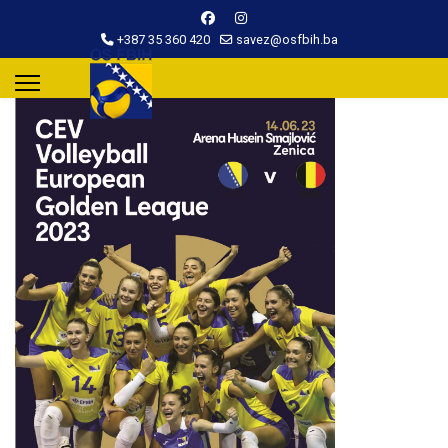
+387 35 360 420
savez@osfbih.ba