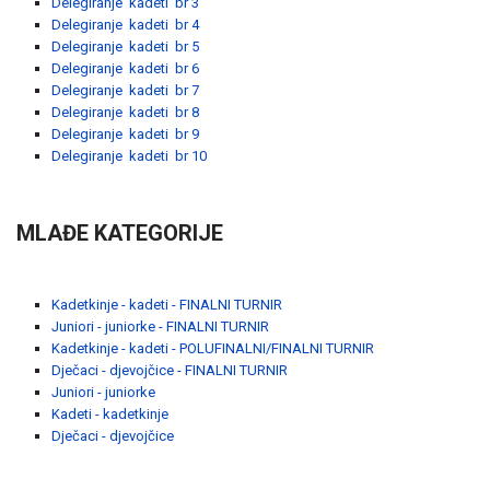
Delegiranje kadeti br 3
Delegiranje kadeti br 4
Delegiranje kadeti br 5
Delegiranje kadeti br 6
Delegiranje kadeti br 7
Delegiranje kadeti br 8
Delegiranje kadeti br 9
Delegiranje kadeti br 10
MLAĐE KATEGORIJE
Kadetkinje - kadeti - FINALNI TURNIR
Juniori - juniorke - FINALNI TURNIR
Kadetkinje - kadeti - POLUFINALNI/FINALNI TURNIR
Dječaci - djevojčice - FINALNI TURNIR
Juniori - juniorke
Kadeti - kadetkinje
Dječaci - djevojčice