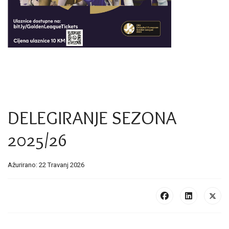
DELEGIRANJE SEZONA
2025/26
Ažurirano: 22 Travanj 2026