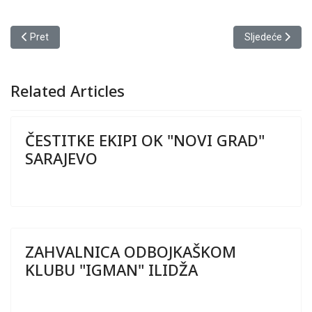
Prethodni članak: Registracija utakmice i kazne službenim licima
Sljedeći članak
Pret
Sljedeće
Related Articles
ČESTITKE EKIPI OK "NOVI GRAD"
SARAJEVO
ZAHVALNICA ODBOJKAŠKOM
KLUBU "IGMAN" ILIDŽA