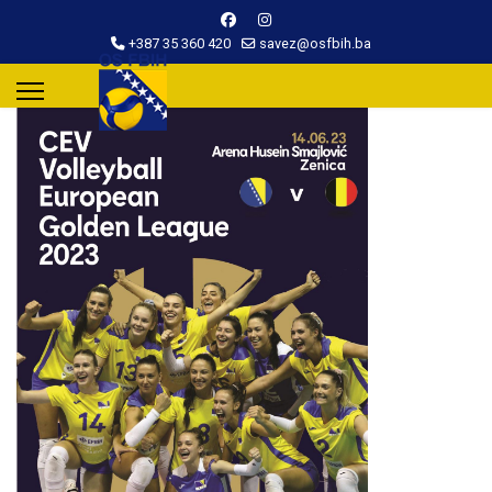
+387 35 360 420
savez@osfbih.ba