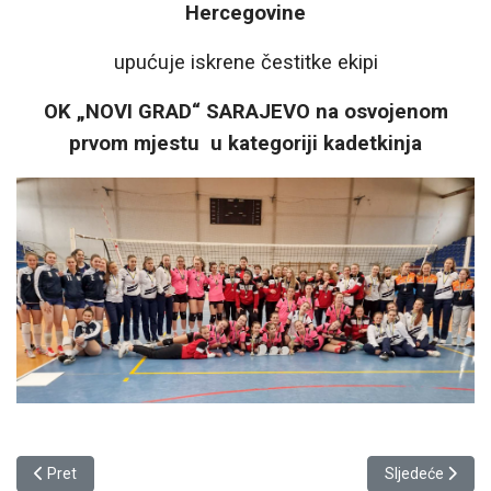
Hercegovine
upućuje iskrene čestitke ekipi
OK „NOVI GRAD“ SARAJEVO na osvojenom
prvom mjestu u kategoriji kadetkinja
Prethodni članak: ČESTITKE EKIPAMA
Sljedeći član
Pret
Sljedeće