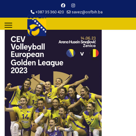
+387 35 360 420
savez@osfbih.ba