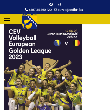
+387 35 360 420
savez@osfbih.ba