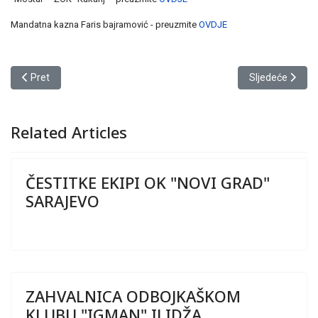
Mandatna kazna Faris bajramović - preuzmite
OVDJE
Prethodni članak: CIJENA GORIVA ZA OBRAČUN PUTNIH TROŠKOV
Sljedeći član
Pret
Sljedeće
Related Articles
ČESTITKE EKIPI OK "NOVI GRAD"
SARAJEVO
ZAHVALNICA ODBOJKAŠKOM
KLUBU "IGMAN" ILIDŽA