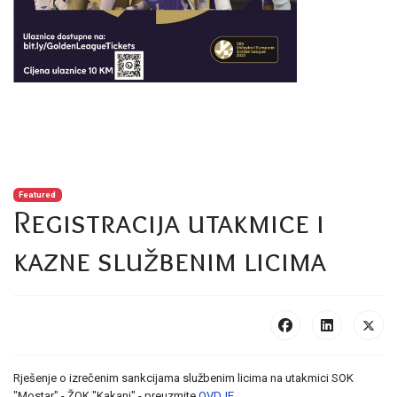
Featured
Registracija utakmice i
kazne službenim licima
Rješenje o izrečenim sankcijama službenim licima na utakmici SOK
"Mostar" - ŽOK "Kakanj" - preuzmite
OVDJE