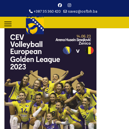
+387 35 360 420
savez@osfbih.ba