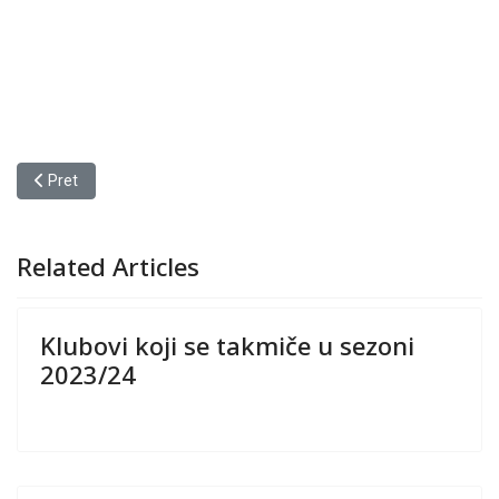
Prethodni članak: OBRASCI
Pret
Related Articles
Klubovi koji se takmiče u sezoni
2023/24