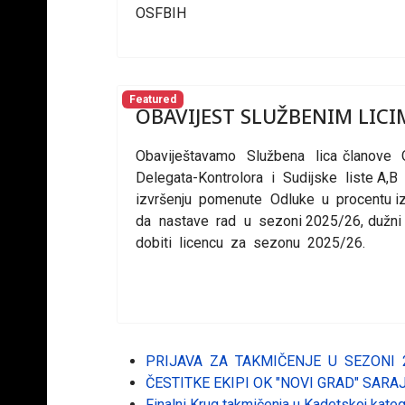
OSFBIH
Featured
OBAVIJEST SLUŽBENIM LIC
Obaviještavamo Službena lica članove O
Delegata-Kontrolora i Sudijske liste A,
izvršenju pomenute Odluke u procentu iz
da nastave rad u sezoni 2025/26, dužn
dobiti licencu za sezonu 2025/26.
OSF
PRIJAVA ZA TAKMIČENJE U SEZONI 
ČESTITKE EKIPI OK "NOVI GRAD" SARA
Finalni Krug takmičenja u Kadetskoj kateg