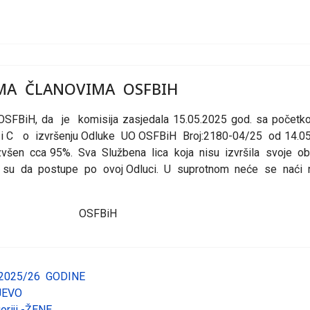
IMA ČLANOVIMA OSFBIH
SFBiH, da je komisija zasjedala 15.05.2025 god. sa početkom
B i C o izvršenju Odluke UO OSFBiH Broj:2180-04/25 od 14.0
všen cca 95%. Sva Službena lica koja nisu izvršila svoje o
i su da postupe po ovoj Odluci. U suprotnom neće se naći 
BiH
2025/26 GODINE
JEVO
oriji -ŽENE