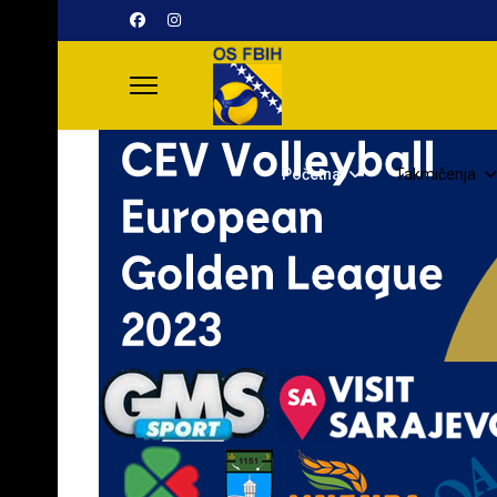
Početna
Takmičenja