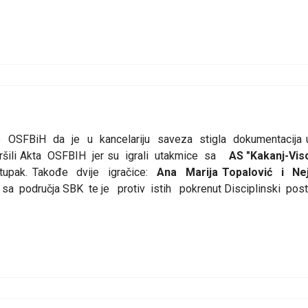
ve OSFBiH da je u kancelariju saveza stigla dokumentacija
šili Akta OSFBIH jer su igrali utakmice sa
AS "Kakanj-Vi
stupak. Takođe dvije igračice:
Ana Marija Topalović i Nej
sa područja SBK te je protiv istih pokrenut Disciplinski post