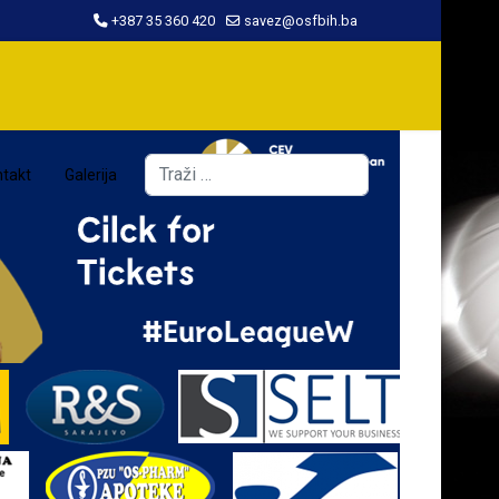
+387 35 360 420
savez@osfbih.ba
Traži
takt
Galerija