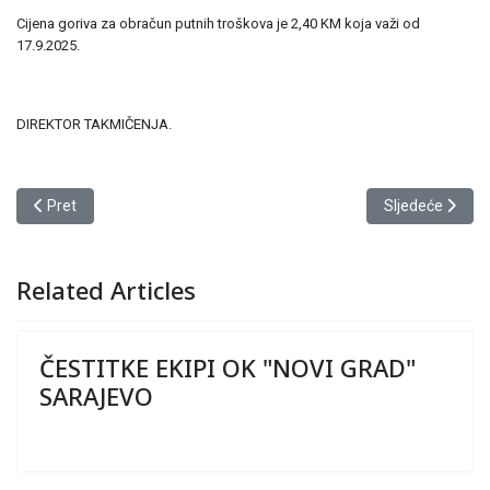
Cijena goriva za obračun putnih troškova je 2,40 KM koja važi od
17.9.2025.
DIREKTOR TAKMIČENJA.
Prethodni članak: OBAVIJEST KLUBOVIMA – ČLANOVIMA OSFBiH
Sljedeći člana
Pret
Sljedeće
Related Articles
ČESTITKE EKIPI OK "NOVI GRAD"
SARAJEVO