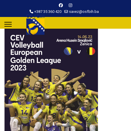
+387 35 360 420
savez@osfbih.ba