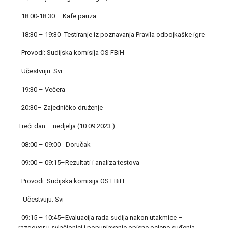
18:00-18:30 – Kafe pauza
18:30 – 19:30- Testiranje iz poznavanja Pravila odbojkaške igre
Provodi: Sudijska komisija OS FBiH
Učestvuju: Svi
19:30 – Večera
20:30– Zajedničko druženje
Treći dan – nedjelja (10.09.2023.)
08:00 – 09:00 - Doručak
09:00 – 09:15–Rezultati i analiza testova
Provodi: Sudijska komisija OS FBiH
Učestvuju: Svi
09:15 – 10:45–Evaluacija rada sudija nakon utakmice –
razgovor u svlačionici i popunjavanje opisne ocjene suđenja