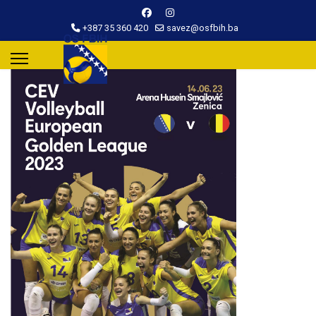
+387 35 360 420
savez@osfbih.ba