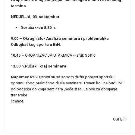
termina.
NEDJELJA, 03. septembar
Doručak-do 8.30 h.
9:00 – Okrugli sto- Analiza seminara i problematika
Odbojkaškog sporta u BiH.
10.45 –
ORGANIZACIJA UTAKMICA -Faruk Softić
13.00 h.Ručak i kraj seminara
Napomena:
Svi treneri su sa sobom dužni ponijeti sportsku
opremu zbog praktičnog dijela seminara. Treneri koji ne budu bili
od početka do kraja seminara ,neće steći uslove za dobijanje
trenerske
licence.
OSFBiH