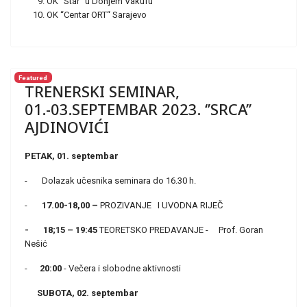
OK “Star“ u Donjem Vakufu
OK “Centar ORT“ Sarajevo
Featured
TRENERSKI SEMINAR,
01.-03.SEPTEMBAR 2023. ‘’SRCA’’
AJDINOVIĆI
PETAK, 01. septembar
- Dolazak učesnika seminara do 16.30 h.
-
17.00-18,00 –
PROZIVANJE I UVODNA RIJEČ
- 18;15 – 19:45
TEORETSKO PREDAVANJE - Prof. Goran
Nešić
-
20:00
- Večera i slobodne aktivnosti
SUBOTA, 02. septembar