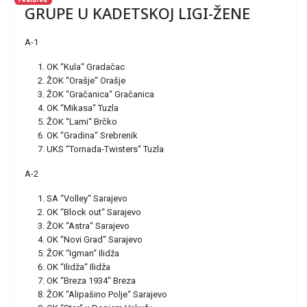
GRUPE U KADETSKOJ LIGI-ŽENE
A-1
OK “Kula“ Gradačac
ŽOK “Orašje“ Orašje
ŽOK “Gračanica“ Gračanica
OK “Mikasa“ Tuzla
ŽOK “Lami“ Brčko
OK “Gradina“ Srebrenik
UKS “Tornada-Twisters“ Tuzla
A-2
SA “Volley“ Sarajevo
OK “Block out“ Sarajevo
ŽOK “Astra“ Sarajevo
OK “Novi Grad“ Sarajevo
ŽOK “Igman“ Ilidža
OK “Ilidža“ Ilidža
OK “Breza 1934“ Breza
ŽOK “Alipašino Polje“ Sarajevo