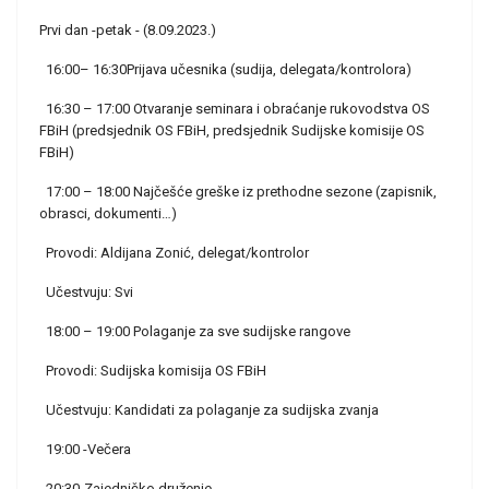
Prvi dan -petak - (8.09.2023.)
16:00– 16:30Prijava učesnika (sudija, delegata/kontrolora)
16:30 – 17:00 Otvaranje seminara i obraćanje rukovodstva OS
FBiH (predsjednik OS FBiH, predsjednik Sudijske komisije OS
FBiH)
17:00 – 18:00 Najčešće greške iz prethodne sezone (zapisnik,
obrasci, dokumenti…)
Provodi: Aldijana Zonić, delegat/kontrolor
Učestvuju: Svi
18:00 – 19:00 Polaganje za sve sudijske rangove
Provodi: Sudijska komisija OS FBiH
Učestvuju: Kandidati za polaganje za sudijska zvanja
19:00 -Večera
20:30-Zajedničko druženje