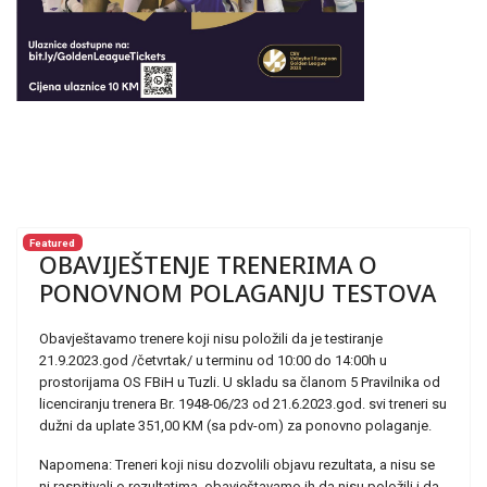
Featured
OBAVIJEŠTENJE TRENERIMA O
PONOVNOM POLAGANJU TESTOVA
Obavještavamo trenere koji nisu položili da je testiranje
21.9.2023.god /četvrtak/ u terminu od 10:00 do 14:00h u
prostorijama OS FBiH u Tuzli. U skladu sa članom 5 Pravilnika od
licenciranju trenera Br. 1948-06/23 od 21.6.2023.god. svi treneri su
dužni da uplate 351,00 KM (sa pdv-om) za ponovno polaganje.
Napomena: Treneri koji nisu dozvolili objavu rezultata, a nisu se
ni raspitivali o rezultatima, obavještavamo ih da nisu položili i da