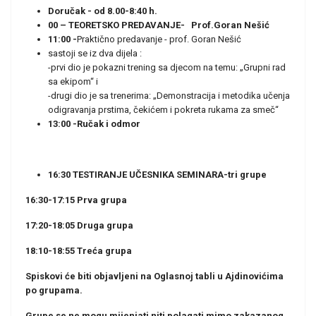
Doručak - od 8.00-8:40 h.
00 –
TEORETSKO PREDAVANJE- Prof.Goran Nešić
11:00 -
Praktično predavanje - prof. Goran Nešić
sastoji se iz dva dijela :
-prvi dio je pokazni trening sa djecom na temu: „Grupni rad
sa ekipom“ i
-drugi dio je sa trenerima: „Demonstracija i metodika učenja
odigravanja prstima, čekićem i pokreta rukama za smeč“
13:00 -
Ručak i odmor
16:30
TESTIRANJE UČESNIKA SEMINARA-tri grupe
16:30-17:15 Prva grupa
17:20-18:05 Druga grupa
18:10-18:55 Treća grupa
Spiskovi će biti objavljeni na Oglasnoj tabli u Ajdinovićima
po grupama.
Grupe se ne mogu mijenjati niti polagati mimo zakazanog