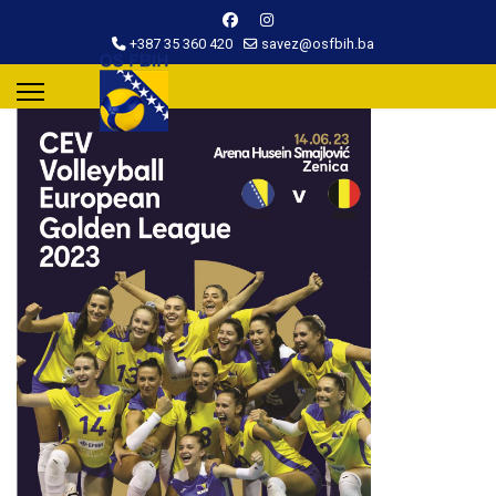
+387 35 360 420
savez@osfbih.ba