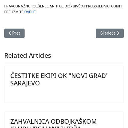
PRAVOSNAŽNO RJEŠENJE ANITI GLIBIĆ - BIVŠOJ PREDSJEDNICI OSBIH
PREUZMITE
OVDJE
Prethodni članak: Obavijest članovima OSFBiH
Sljedeći član
Pret
Sljedeće
Related Articles
ČESTITKE EKIPI OK "NOVI GRAD"
SARAJEVO
ZAHVALNICA ODBOJKAŠKOM