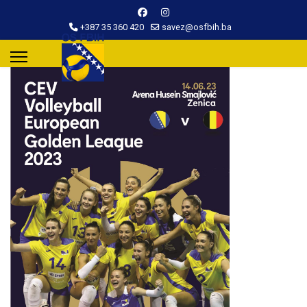
+387 35 360 420
savez@osfbih.ba