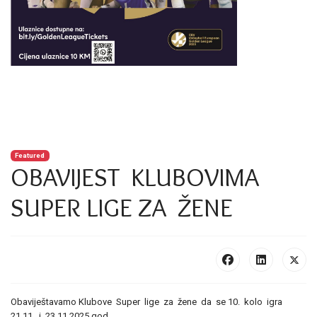
Featured
OBAVIJEST KLUBOVIMA
SUPER LIGE ZA ŽENE
Obaviještavamo Klubove Super lige za žene da se 10. kolo igra
21.11. i 23.11.2025 god.