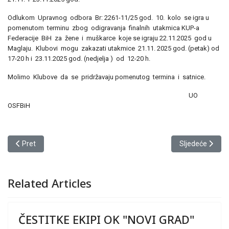
Odlukom Upravnog odbora Br: 2261-11/25 god. 10. kolo se igra u
pomenutom terminu zbog odigravanja finalnih utakmica KUP-a
Federacije BiH za žene i muškarce koje se igraju 22.11.2025 god u
Maglaju. Klubovi mogu zakazati utakmice 21.11. 2025 god. (petak) od
17-20 h i 23.11.2025 god. (nedjelja ) od 12-20 h.
Molimo Klubove da se pridržavaju pomenutog termina i satnice.
UO
OSFBiH
Prethodni članak: OBAVIJEST KLUBOVIMA UČESNICIMA FINALNI
Sljedeći člana
Pret
Sljedeće
Related Articles
ČESTITKE EKIPI OK "NOVI GRAD"