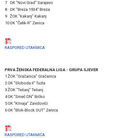
7
OK "Novi Grad" Sarajevo
8
OK "Breza 1934" Breza
9
ŽOK "Kakanj" Kakanj
10
OK "Čelik-R" Zenica
RASPORED UTAKMICA
PRVA ŽENSKA FEDERALNA LIGA - GRUPA SJEVER
1
ŽOK "Gračanica" Gračanica
2
OK "Sloboda II" Tuzla
3
ŽOK "Tešanj" Tešanj
4
OK "Smeč DN" Brčko
5
OK "Krivaja" Zavidovići
6
OK "Blok-Block OUT" Zenica
RASPORED UTAKMICA