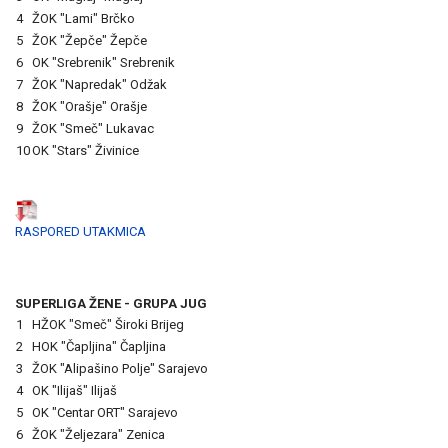
4
ŽOK "Lami" Brčko
5
ŽOK "Žepče" Žepče
6
OK "Srebrenik" Srebrenik
7
ŽOK "Napredak" Odžak
8
ŽOK "Orašje" Orašje
9
ŽOK "Smeč" Lukavac
10
OK "Stars" Živinice
RASPORED UTAKMICA
SUPERLIGA ŽENE - GRUPA JUG
1
HŽOK "Smeč" Široki Brijeg
2
HOK "Čapljina" Čapljina
3
ŽOK "Alipašino Polje" Sarajevo
4
OK "Ilijaš" Ilijaš
5
OK "Centar ORT" Sarajevo
6
ŽOK "Željezara" Zenica