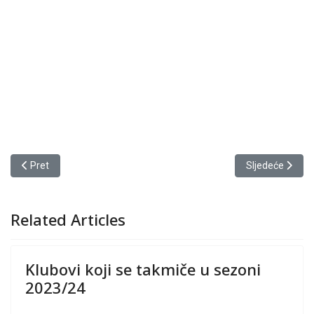
Prethodni članak: Klubovi koji se takmiče u sezoni 2023/24
Sljedeći članak
Pret
Sljedeće
Related Articles
Klubovi koji se takmiče u sezoni
2023/24