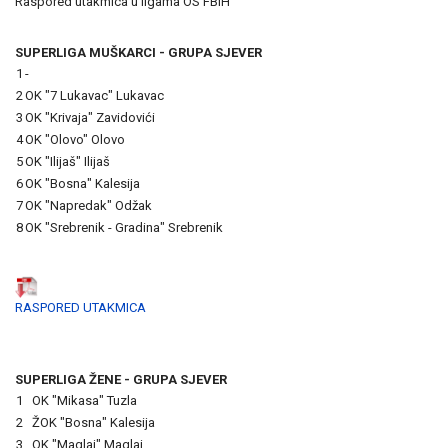
Raspored utakmica u ligama OS FBiH
SUPERLIGA MUŠKARCI - GRUPA SJEVER
1
-
2
OK "7 Lukavac" Lukavac
3
OK "Krivaja" Zavidovići
4
OK "Olovo" Olovo
5
OK "Ilijaš" Ilijaš
6
OK "Bosna" Kalesija
7
OK "Napredak" Odžak
8
OK "Srebrenik - Gradina" Srebrenik
RASPORED UTAKMICA
SUPERLIGA ŽENE - GRUPA SJEVER
1
OK "Mikasa" Tuzla
2
ŽOK "Bosna" Kalesija
3
OK "Maglaj" Maglaj