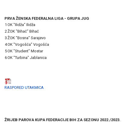
PRVA ŽENSKA FEDERALNA LIGA - GRUPA JUG
1
OK "Ilidža" Ilidža
2
ŽOK "Bihać" Bihać
3
ŽOK "Bosna" Sarajevo
4
OK "Vogošća" Vogošća
5
OK "Student" Mostar
6
OK "Turbina" Jablanica
RASPORED UTAKMICA
ŽRIJEB PAROVA KUPA FEDERACIJE BIH ZA SEZONU 2022./2023.