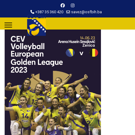
+387 35 360 420
savez@osfbih.ba