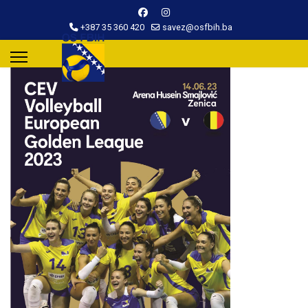
+387 35 360 420
savez@osfbih.ba