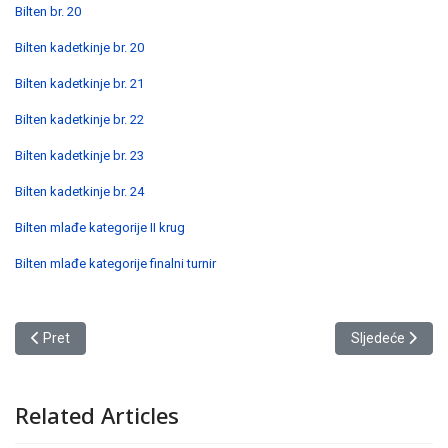
Bilten br. 20
Bilten kadetkinje br. 20
Bilten kadetkinje br. 21
Bilten kadetkinje br. 22
Bilten kadetkinje br. 23
Bilten kadetkinje br. 24
Bilten mlađe kategorije II krug
Bilten mlađe kategorije finalni turnir
Prethodni članak: DELEGIRANJE SEZONA 2022/23
Sljedeći člana
Pret
Sljedeće
Related Articles