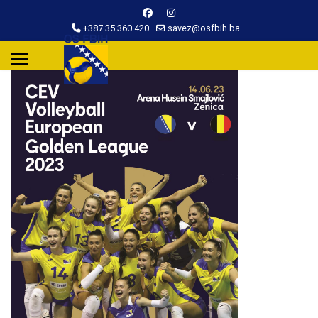
+387 35 360 420
savez@osfbih.ba