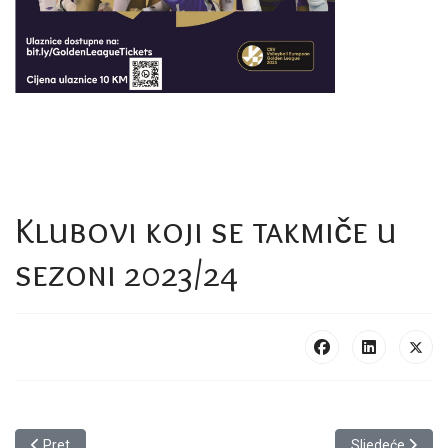
Klubovi koji se takmiče u
sezoni 2023/24
Prethodni članak: DELEGIRANJE SEZONA 2025/26
Sljedeći članak
Pret
Sljedeće