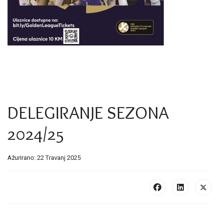
DELEGIRANJE SEZONA
2024/25
Ažurirano: 22 Travanj 2025