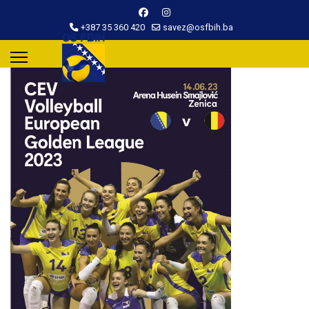
+387 35 360 420
savez@osfbih.ba